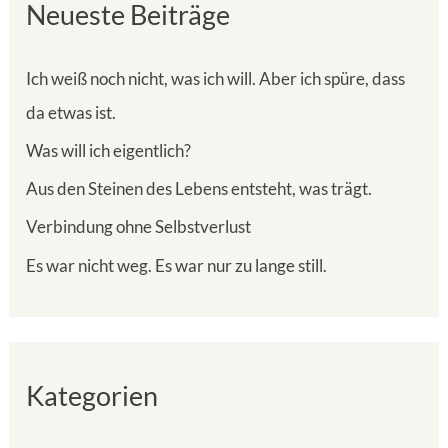
Neueste Beiträge
e
n
Ich weiß noch nicht, was ich will. Aber ich spüre, dass
n
da etwas ist.
a
Was will ich eigentlich?
c
h
Aus den Steinen des Lebens entsteht, was trägt.
:
Verbindung ohne Selbstverlust
Es war nicht weg. Es war nur zu lange still.
Kategorien