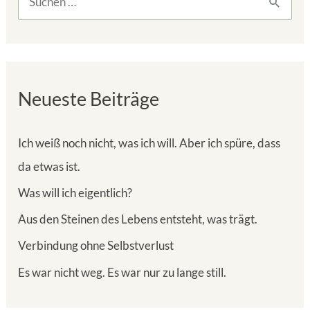
S
u
c
h
Neueste Beiträge
e
n
Ich weiß noch nicht, was ich will. Aber ich spüre, dass
n
da etwas ist.
a
Was will ich eigentlich?
c
h
Aus den Steinen des Lebens entsteht, was trägt.
:
Verbindung ohne Selbstverlust
Es war nicht weg. Es war nur zu lange still.