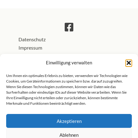
Datenschutz
Impressum
AGB / Widerrufsbelehrung
Einwilligung verwalten
Transparenzhinweis:
Teile der textlichen und visuellen
Ausgestaltung dieser Website entstehen mit Unterstützung
Um Ihnen ein optimales Erlebnis zu bieten, verwenden wir Technologien wie
Cookies, um Geräteinformationen zu speichern bzw. darauf zuzugreifen.
generativer KI-Systeme. Alle Inhalte werden von Zenioren
Wenn Sie diesen Technologien zustimmen, können wir Daten wie das
fachlich und redaktionell geprüft. Einige Porträtfotos und
Surfverhalten oder eindeutige IDs auf dieser Website verarbeiten. Wenn Sie
Ihre Einwilligung nicht erteilen oder zurückziehen, können bestimmte
Blogbilder auf dieser Website wurden digital mit KI-
Merkmale und Funktionen beeinträchtigt werden.
Unterstützung bearbeitet oder mit KI erstellt.
Akzeptieren
Ablehnen