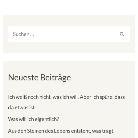
S
u
c
h
Neueste Beiträge
e
n
Ich weiß noch nicht, was ich will. Aber ich spüre, dass
n
da etwas ist.
a
Was will ich eigentlich?
c
h
Aus den Steinen des Lebens entsteht, was trägt.