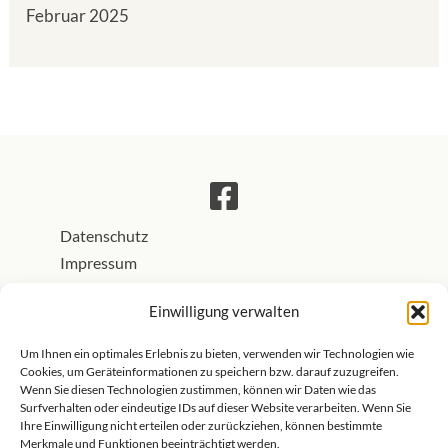
Februar 2025
Datenschutz
Impressum
AGB / Widerrufsbelehrung
Einwilligung verwalten
Transparenzhinweis:
Teile der textlichen und visuellen
Ausgestaltung dieser Website entstehen mit Unterstützung
Um Ihnen ein optimales Erlebnis zu bieten, verwenden wir Technologien wie
Cookies, um Geräteinformationen zu speichern bzw. darauf zuzugreifen.
generativer KI-Systeme. Alle Inhalte werden von Zenioren
Wenn Sie diesen Technologien zustimmen, können wir Daten wie das
fachlich und redaktionell geprüft. Einige Porträtfotos und
Surfverhalten oder eindeutige IDs auf dieser Website verarbeiten. Wenn Sie
Ihre Einwilligung nicht erteilen oder zurückziehen, können bestimmte
Blogbilder auf dieser Website wurden digital mit KI-
Merkmale und Funktionen beeinträchtigt werden.