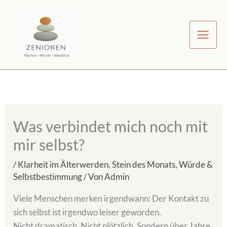
Zum
Inhalt
springen
Was verbindet mich noch mit
mir selbst?
/
Klarheit im Älterwerden
,
Stein des Monats
,
Würde &
Selbstbestimmung
/ Von
Admin
Viele Menschen merken irgendwann: Der Kontakt zu
sich selbst ist irgendwo leiser geworden.
Nicht dramatisch. Nicht plötzlich. Sondern über Jahre